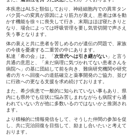
本疾患はALSと類似しており、神経細胞内での異常タン
寄付・応援
パク質への変異が原因により筋⼒が衰え、患者は体を動
ご寄付お礼
かす機能を徐々に喪失して⾏き、
末期はほぼ寝たきりと
なり、場合によっては呼吸管理を要し気管切開で声さえ
入会について
失う事となります。
体の衰えと共に患者を苦しめるのが遺伝の問題で、家族
お問合せ
の今後を憂慮する⼆重苦の中にあります。
個人情報保護方針
私達「希の会」は、「
次世代へは引き継がない
」と⾔う
共通の意思と、「未だ病理に気づかれてない患者さんを
病院へ」の基に団結して前を向き、
難病研究機関や研究
者の⽅々へ回復への道筋確⽴と薬事開発のご協⼒、並び
に⾏政への更なる⽀援を求め続けております。
また、希少疾患で⼀般的に知られていない事もあり、県
内にも県外でも症状に悩み苦しまれながらも病院すら通
われていない⽅が他に多数いるのではないかと推測され
ます。
より積極的に情報発信をして、そうした仲間の参加を促
し、共に完治回復を⽬指して、励まし合いたいと考えて
おります。