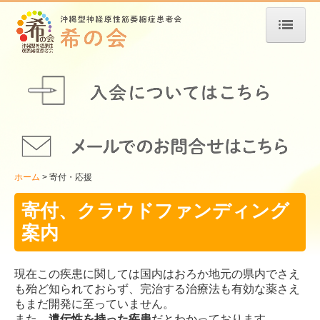
ホーム
希の会について
活動報告
メンバー紹介
メディア掲載
ホーム
寄付・応援
当疾患について
寄付、クラウドファンディング
研究情報
案内
関連リンク
医療と生活について
現在この疾患に関しては国内はおろか地元の県内でさえ
患者会のお知らせ
も殆ど知られておらず、完治する治療法も有効な薬さえ
もまだ開発に⾄っていません。
市民公開講座
また、
遺伝性を持った疾患
だとわかっております。