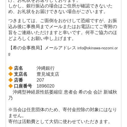
げ、お礼状をお送りしております。
しかし、銀行振込の場合はご住所が確認できないた
め、お礼状をお届けできない場合がございます。
つきましては、ご面倒をおかけして恐縮ですが、お振
込み後に事務局までメールまたはお電話にてご寄附の
旨をご連絡いただけますと幸いです。
何卒ご協力のほ
どよろしくお願い申し上げます。
info@okinawa-nozomi.or
【希の会事務局】メールアドレス
g
◆
店名
沖縄銀行
◆
支店名
豊見城支店
◆
店番
207
◆
口座番号
1896020
沖縄型神経原性筋萎縮症 患者会 希の会 会計 新城秋
乃
※当会は任意団体のため、寄付金控除の対象にはなり
ません。
寄付は活動費として大切に使わせていただきます。