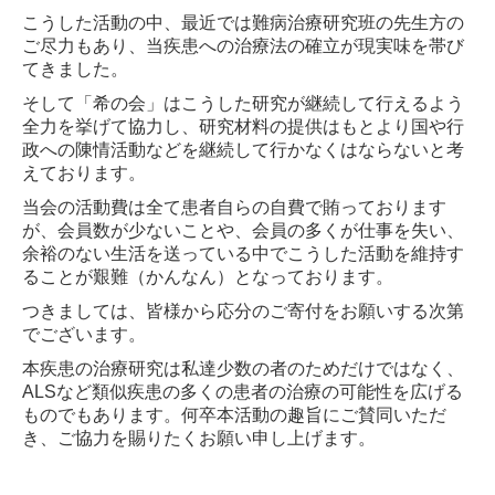
こうした活動の中、最近では難病治療研究班の先⽣⽅の
ご尽⼒もあり、当疾患への治療法の確⽴が現実味を帯び
てきました。
そして「希の会」はこうした研究が継続して⾏えるよう
全⼒を挙げて協⼒し、研究材料の提供はもとより国や⾏
政への陳情活動などを継続して⾏かなくはならないと考
えております。
当会の活動費は全て患者⾃らの⾃費で賄っております
が、会員数が少ないことや、会員の多くが仕事を失い、
余裕のない⽣活を送っている中でこうした活動を維持す
ることが艱難（かんなん）となっております。
つきましては、皆様から応分のご寄付をお願いする次第
でございます。
本疾患の治療研究は私達少数の者のためだけではなく、
ALSなど類似疾患の多くの患者の治療の可能性を広げる
ものでもあります。
何卒本活動の趣旨にご賛同いただ
き、ご協⼒を賜りたくお願い申し上げます。